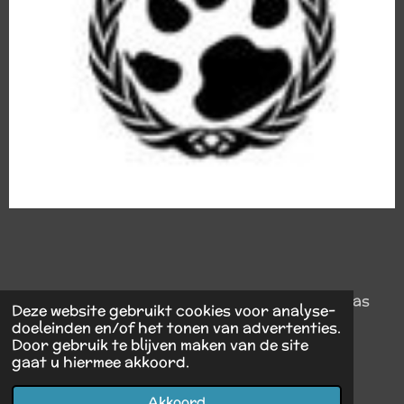
Wij zijn als fokkers geregistreerd in het DHR (Das
Deze website gebruikt cookies voor analyse-
Hunde Register):
doeleinden en/of het tonen van advertenties.
Door gebruik te blijven maken van de site
www.das-hunde-register.de
gaat u hiermee akkoord.
© Schafpudel van het Friese Wold
Akkoord
Powered by
JouwWeb